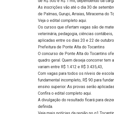
de R$ 500 e R$ 1 mil, dependendo da carga
As inscrições vão até o dia 30 de setembr
de Palmas, Gurupi, Arraias, Miracema do To
Veja o edital completo aqui.
Os cursos que ofertam vagas são de matemá
veterinária, pedagogia, ciências contábeis
aplicadas entre os dias 20 e 22 de outubro
Prefeitura de Ponte Alta do Tocantins
O concurso de Ponte Alta do Tocantins ofe
quadro geral. Quem deseja concorrer tem at
variam entre R$ 1.412 e R$ 3.435,43,
Com vagas para todos os níveis de escolar
fundamental incompleto, R$ 90 para fund
ensino superior. As provas serão aplicada
Confira o edital completo aqui.
A divulgação do resultado ficará para dez
definida.
Veja mais notícias da região no g1 Tocanti