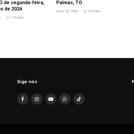
O de segunda-feira,
Palmas, TO
ho de 2026
julho 20, 2026
0
Visitas
6
1
Visitas
Siga-nós
Facebook
Instagram
YouTube
WhatsApp
TikTok