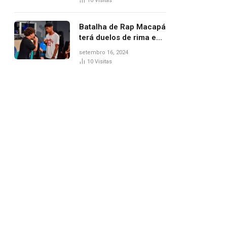
10
Visitas
Batalha de Rap Macapá
terá duelos de rima e
venda de comidas
setembro 16, 2024
típicas no Mercado
10
Visitas
Central