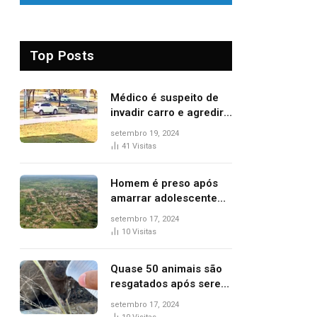
Top Posts
Médico é suspeito de
invadir carro e agredir
delegado aposentado
setembro 19, 2024
durante confusão no
41
Visitas
trânsito
Homem é preso após
amarrar adolescente
suspeito de furto em
setembro 17, 2024
estaca de cerca e
10
Visitas
agredi-lo
Quase 50 animais são
resgatados após serem
vítimas de incêndios
setembro 17, 2024
florestais no Tocantins