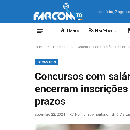
sexta-feira, 7 agost
Home
Notícias
»
»
Home
Tocantins
Concursos com salários de até R
TOCANTINS
Concursos com salár
encerram inscrições 
prazos
setembro 22, 2024
Nenhum comentário
0
Visita