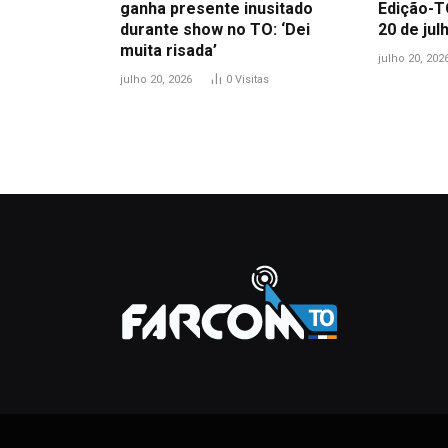
ganha presente inusitado
Edição-T
durante show no TO: ‘Dei
20 de jul
muita risada’
julho 20, 202
julho 20, 2026
0
Visitas