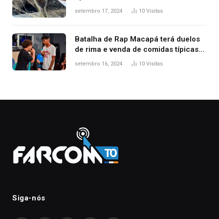
florestais no Tocantins
setembro 17, 2024
10
Visitas
Batalha de Rap Macapá terá duelos
de rima e venda de comidas típicas
no Mercado Central
setembro 16, 2024
10
Visitas
Siga-nós