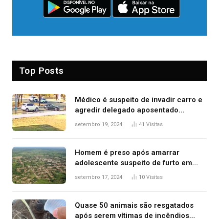
Top Posts
Médico é suspeito de invadir carro e
agredir delegado aposentado
durante confusão no trânsito
setembro 19, 2024
41
Visitas
Homem é preso após amarrar
adolescente suspeito de furto em
estaca de cerca e agredi-lo
setembro 17, 2024
10
Visitas
Quase 50 animais são resgatados
após serem vítimas de incêndios